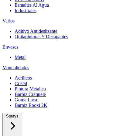
Esmaltes Al Agua
Industriales
Varios
Aditivo Antideslizante
Quitapinturas Y Decapantes
Envases
Metal
Manualidades
Acrilicos
Cristal
Pintura Metalica
Barniz Craquele
Goma Laca
Barniz Epoxi 2K
Sprays