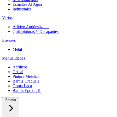
Esmaltes Al Agua
Industriales
Varios
Aditivo Antideslizante
Quitapinturas Y Decapantes
Envases
Metal
Manualidades
Acrilicos
Cristal
Pintura Metalica
Barniz Craquele
Goma Laca
Barniz Epoxi 2K
Sprays