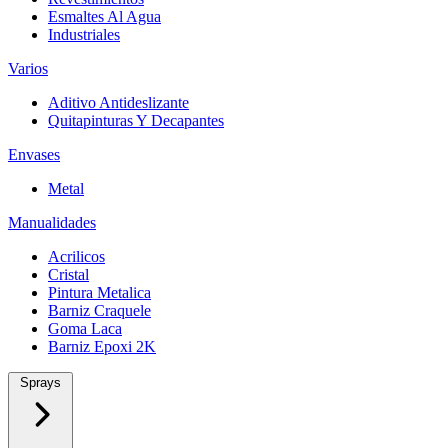
Esmaltes Al Agua
Industriales
Varios
Aditivo Antideslizante
Quitapinturas Y Decapantes
Envases
Metal
Manualidades
Acrilicos
Cristal
Pintura Metalica
Barniz Craquele
Goma Laca
Barniz Epoxi 2K
Sprays