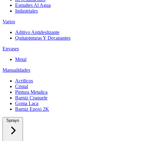
Esmaltes Al Agua
Industriales
Varios
Aditivo Antideslizante
Quitapinturas Y Decapantes
Envases
Metal
Manualidades
Acrilicos
Cristal
Pintura Metalica
Barniz Craquele
Goma Laca
Barniz Epoxi 2K
Sprays