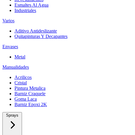
Esmaltes Al Agua
Industriales
Varios
Aditivo Antideslizante
Quitapinturas Y Decapantes
Envases
Metal
Manualidades
Acrilicos
Cristal
Pintura Metalica
Barniz Craquele
Goma Laca
Barniz Epoxi 2K
Sprays