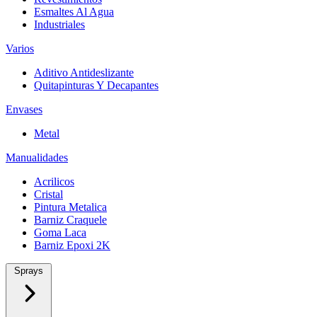
Esmaltes Al Agua
Industriales
Varios
Aditivo Antideslizante
Quitapinturas Y Decapantes
Envases
Metal
Manualidades
Acrilicos
Cristal
Pintura Metalica
Barniz Craquele
Goma Laca
Barniz Epoxi 2K
Sprays