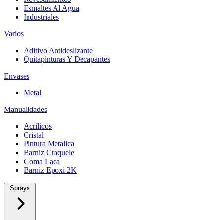
Esmaltes Al Agua
Industriales
Varios
Aditivo Antideslizante
Quitapinturas Y Decapantes
Envases
Metal
Manualidades
Acrilicos
Cristal
Pintura Metalica
Barniz Craquele
Goma Laca
Barniz Epoxi 2K
Sprays