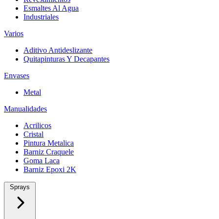
Esmaltes Al Agua
Industriales
Varios
Aditivo Antideslizante
Quitapinturas Y Decapantes
Envases
Metal
Manualidades
Acrilicos
Cristal
Pintura Metalica
Barniz Craquele
Goma Laca
Barniz Epoxi 2K
Sprays