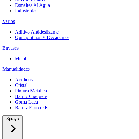
Esmaltes Al Agua
Industriales
Varios
Aditivo Antideslizante
Quitapinturas Y Decapantes
Envases
Metal
Manualidades
Acrilicos
Cristal
Pintura Metalica
Barniz Craquele
Goma Laca
Barniz Epoxi 2K
Sprays