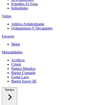
Esmaltes Al Agua
Industriales
Varios
Aditivo Antideslizante
Quitapinturas Y Decapantes
Envases
Metal
Manualidades
Acrilicos
Cristal
Pintura Metalica
Barniz Craquele
Goma Laca
Barniz Epoxi 2K
Sprays