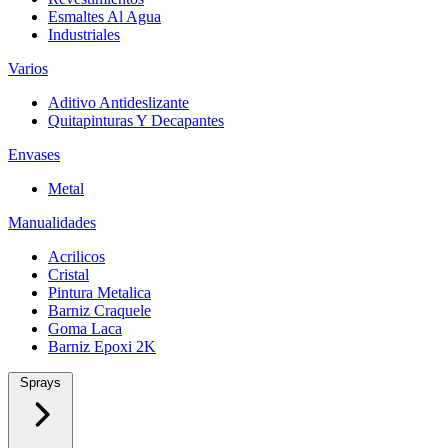
Esmaltes Al Agua
Industriales
Varios
Aditivo Antideslizante
Quitapinturas Y Decapantes
Envases
Metal
Manualidades
Acrilicos
Cristal
Pintura Metalica
Barniz Craquele
Goma Laca
Barniz Epoxi 2K
Sprays