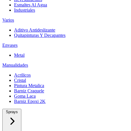
Esmaltes Al Agua
Industriales
Varios
Aditivo Antideslizante
Quitapinturas Y Decapantes
Envases
Metal
Manualidades
Acrilicos
Cristal
Pintura Metalica
Barniz Craquele
Goma Laca
Barniz Epoxi 2K
Sprays