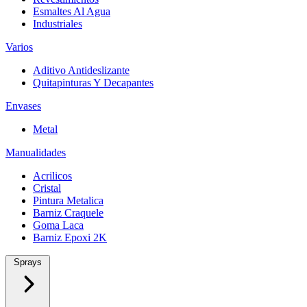
Esmaltes Al Agua
Industriales
Varios
Aditivo Antideslizante
Quitapinturas Y Decapantes
Envases
Metal
Manualidades
Acrilicos
Cristal
Pintura Metalica
Barniz Craquele
Goma Laca
Barniz Epoxi 2K
Sprays