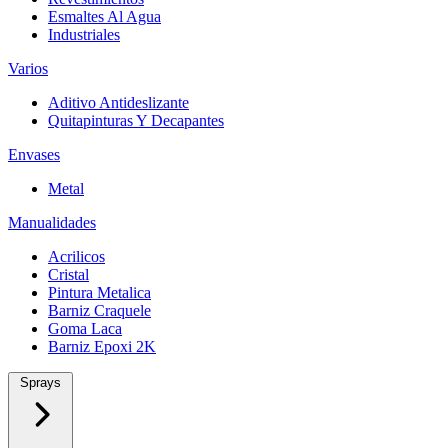
Esmaltes Al Agua
Industriales
Varios
Aditivo Antideslizante
Quitapinturas Y Decapantes
Envases
Metal
Manualidades
Acrilicos
Cristal
Pintura Metalica
Barniz Craquele
Goma Laca
Barniz Epoxi 2K
Sprays