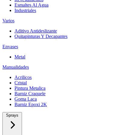
Esmaltes Al Agua
Industriales
Varios
Aditivo Antideslizante
Quitapinturas Y Decapantes
Envases
Metal
Manualidades
Acrilicos
Cristal
Pintura Metalica
Barniz Craquele
Goma Laca
Barniz Epoxi 2K
Sprays