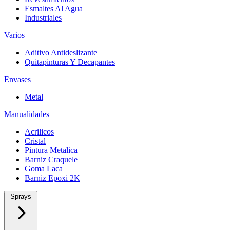
Esmaltes Al Agua
Industriales
Varios
Aditivo Antideslizante
Quitapinturas Y Decapantes
Envases
Metal
Manualidades
Acrilicos
Cristal
Pintura Metalica
Barniz Craquele
Goma Laca
Barniz Epoxi 2K
Sprays