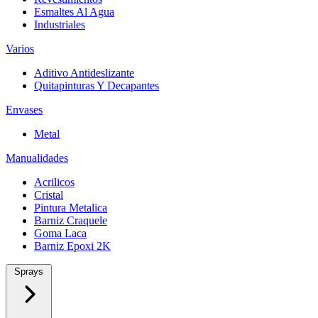
Esmaltes Al Agua
Industriales
Varios
Aditivo Antideslizante
Quitapinturas Y Decapantes
Envases
Metal
Manualidades
Acrilicos
Cristal
Pintura Metalica
Barniz Craquele
Goma Laca
Barniz Epoxi 2K
Sprays